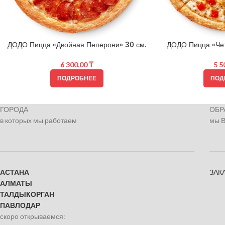
ДОДО Пицца «Двойная Пеперони» 30 см.
ДОДО Пицца «Чет
6 300,00
₸
5 5
ПОДРОБНЕЕ
ПОД
ГОРОДА
ОБР
в которых мы работаем
мы 
АСТАНА
ЗАК
АЛМАТЫ
ТАЛДЫКОРГАН
ПАВЛОДАР
скоро открываемся: