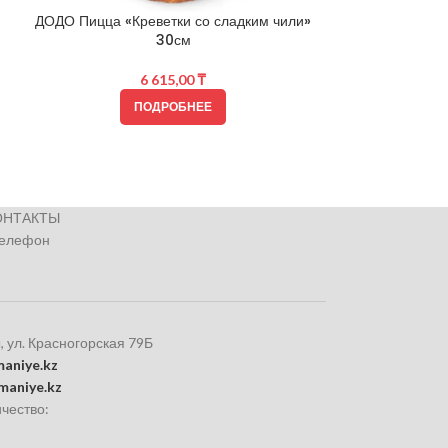
ДОДО Пицца «Креветки со сладким чили»
30см
6 615,00
₸
ДОДО Пи
ПОДРОБНЕЕ
ОНТАКТЫ
телефон
, ул. Красногорская 79Б
aniye.kz
maniye.kz
чество: