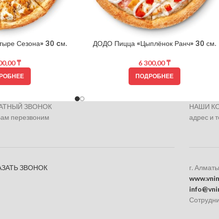
ыре Сезона» 30 cм.
ДОДО Пицца «Цыплёнок Ранч» 30 см.
00,00
₸
6 300,00
₸
РОБНЕЕ
ПОДРОБНЕЕ
АТНЫЙ ЗВОНОК
НАШИ К
Вам перезвоним
адрес и 
АЗАТЬ ЗВОНОК
г. Алматы
www.vnim
info@vni
Сотрудни