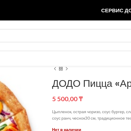
СЕРВИС ДО
ДОДО Пицца «Ар
5 500,00
₸
Цыпленок, острая чоризо, соус бургер, с
соус ранч, чеснок30 см, традиционное тес
Нет в наличии