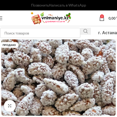
Позвонить
Написать в WhatsApp
0
0,00
г. Астана
ПРОДАНО
Нажмите, чтобы увеличить