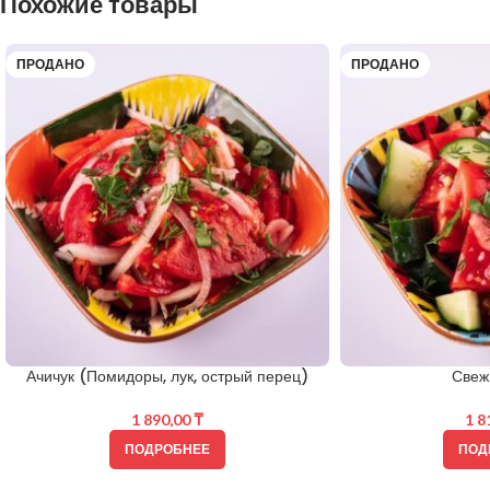
Похожие товары
ПРОДАНО
ПРОДАНО
Ачичук (Помидоры, лук, острый перец)
Свеж
1 890,00
₸
1 8
ПОДРОБНЕЕ
ПОД