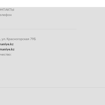
ОНТАКТЫ
телефон
, ул. Красногорская 79Б
aniye.kz
maniye.kz
чество: