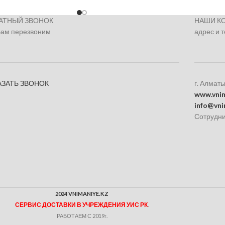
АТНЫЙ ЗВОНОК
НАШИ К
Вам перезвоним
адрес и 
АЗАТЬ ЗВОНОК
г. Алматы
www.vnim
info@vni
Сотрудни
2024 VNIMANIYE.KZ
СЕРВИС ДОСТАВКИ В УЧРЕЖДЕНИЯ УИС РК
.
РАБОТАЕМ С 2019г.