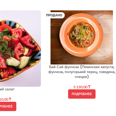
ПРОДАНО
Бай Сай фунчоза (Пекинская капуста,
фунчоза, полугорький перец, говядина,
специи)
3 130,00
₸
ий салат
ПОДРОБНЕЕ
10,00
₸
РОБНЕЕ