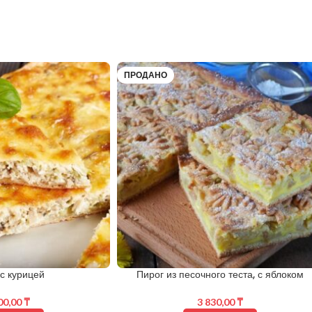
ПРОДАНО
с курицей
Пирог из песочного теста, с яблоком
00,00
₸
3 830,00
₸