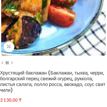
Нажмите, чтобы увеличить
Хрустящий баклажан (Баклажан, тыхва, черри,
болгарский перец свежий огурец, руккола,
листья салата, лолло росса, авокадо, соус свит
чили)
3 130,00
₸