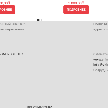
00,00
₸
3 000,00
₸
РОБНЕЕ
ПОДРОБНЕЕ
АТНЫЙ ЗВОНОК
НАШИ К
Вам перезвоним
адрес и 
АЗАТЬ ЗВОНОК
г. Алматы
www.vnim
info@vni
Сотрудни
2024 VNIMANIYE.KZ