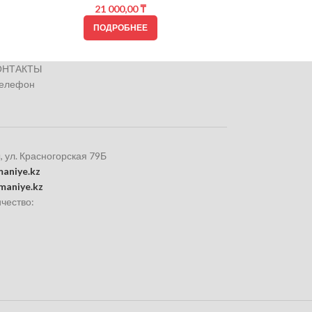
21 000,00
₸
ПОДРОБНЕЕ
ОНТАКТЫ
телефон
, ул. Красногорская 79Б
aniye.kz
maniye.kz
чество: