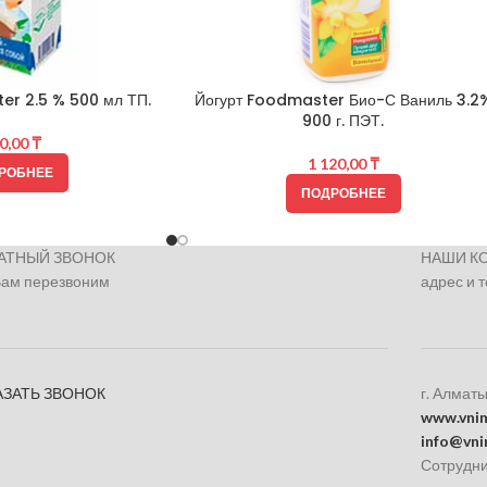
r 2.5 % 500 мл ТП.
Йогурт Foodmaster Био-С Ваниль 3.2
900 г. ПЭТ.
0,00
₸
1 120,00
₸
РОБНЕЕ
ПОДРОБНЕЕ
АТНЫЙ ЗВОНОК
НАШИ К
Вам перезвоним
адрес и 
АЗАТЬ ЗВОНОК
г. Алматы
www.vnim
info@vni
Сотрудни