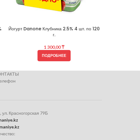
Снежок Foodma
%
Йогурт Danone Клубника 2.5% 4 шт. по 120
г.
1 300,00
₸
ПОДРОБНЕЕ
ОНТАКТЫ
телефон
, ул. Красногорская 79Б
aniye.kz
maniye.kz
чество: