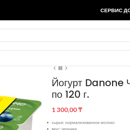
СЕРВИС ДО
Йогурт Danone Ч
по 120 г.
1 300,00
₸
сырье: нормализованное молоко
вкус: черника