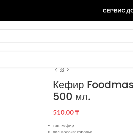
СЕРВИС ДО
Кефир Foodmast
500 мл.
510,00
₸
тип: кефир
вид молока: коровье