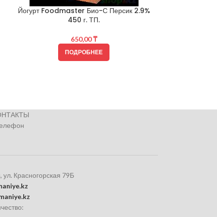
Йогурт Foodmaster Био-С Персик 2.9%
450 г. ТП.
650,00
₸
Творог домашн
ПОДРОБНЕЕ
ОНТАКТЫ
телефон
, ул. Красногорская 79Б
aniye.kz
maniye.kz
чество: