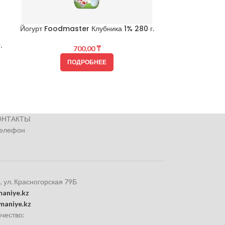
Йогурт Foodmaster Клубника 1% 280 г.
.
Йогурт Foodmast
700,00
₸
ПОДРОБНЕЕ
ОНТАКТЫ
телефон
, ул. Красногорская 79Б
aniye.kz
maniye.kz
чество: