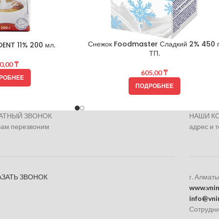
Снежок Foodmaster Сладкий 2% 450 г
DENT 11% 200 мл.
ТП.
0,00
₸
605,00
₸
РОБНЕЕ
ПОДРОБНЕЕ
АТНЫЙ ЗВОНОК
НАШИ К
Вам перезвоним
адрес и 
АЗАТЬ ЗВОНОК
г. Алматы
www.vnim
info@vni
Сотрудни