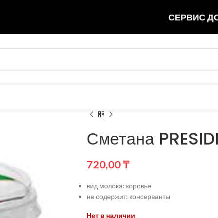
СЕРВИС ДО
Сметана PRESIDE
720,00
₸
вид молока: коровье
не содержит: консерванты
Нет в наличии