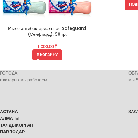
ПОД
Мыло антибактериальное Safeguard
(Сейфгард), 90 гр.
1 000,00
₸
В КОРЗИНУ
ГОРОДА
ОБР
в которых мы работаем
мы 
АСТАНА
ЗАК
АЛМАТЫ
ТАЛДЫКОРГАН
ПАВЛОДАР