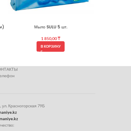
и)
Мыло SULU 5 шт.
Влажные по
1 850,00
₸
В КОРЗИНУ
ОНТАКТЫ
телефон
, ул. Красногорская 79Б
aniye.kz
maniye.kz
чество: