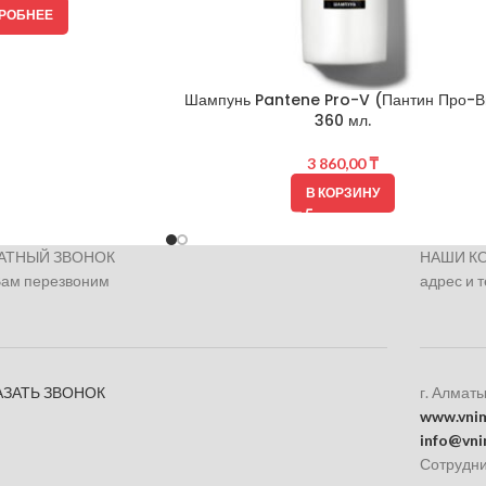
РОБНЕЕ
Шампунь Pantene Pro-V (Пантин Про-В
360 мл.
3 860,00
₸
В КОРЗИНУ
АТНЫЙ ЗВОНОК
НАШИ К
Вам перезвоним
адрес и 
АЗАТЬ ЗВОНОК
г. Алматы
www.vnim
info@vni
Сотрудни