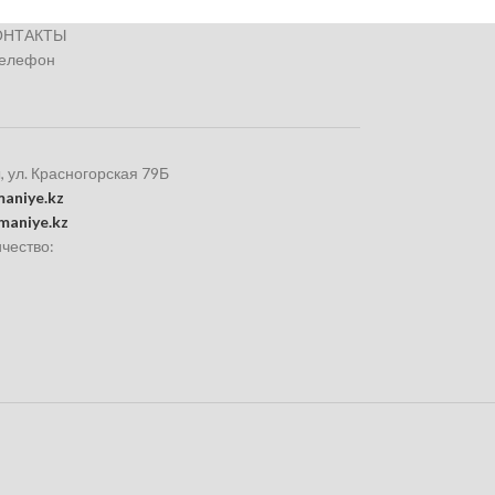
ОНТАКТЫ
телефон
, ул. Красногорская 79Б
aniye.kz
maniye.kz
чество: