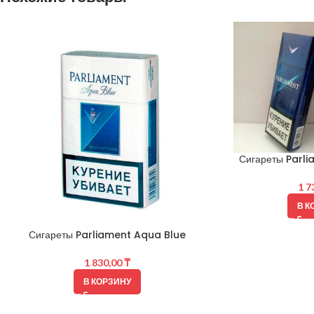
Сигареты Parli
1 7
В К
Сигареты Parliament Aqua Blue
1 830,00
₸
В КОРЗИНУ