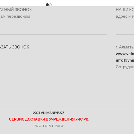
АТНЫЙ ЗВОНОК
НАШИ К
Вам перезвоним
адрес и 
АЗАТЬ ЗВОНОК
г. Алматы
www.vnim
info@vni
Сотрудни
2024 VNIMANIYE.KZ
СЕРВИС ДОСТАВКИ В УЧРЕЖДЕНИЯ УИС РК
.
РАБОТАЕМ С 2019г.