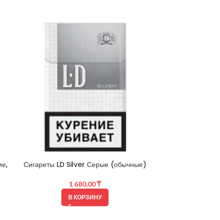
Сигареты LD
ие,
Сигареты LD Silver Серые (обычные)
1 680,00
₸
В КОРЗИНУ