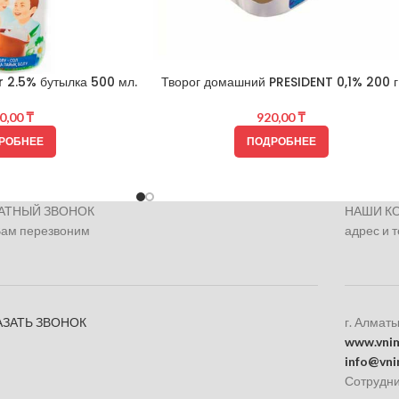
2.5% бутылка 500 мл.
Творог домашний PRESIDENT 0,1% 200 г
0,00
₸
920,00
₸
РОБНЕЕ
ПОДРОБНЕЕ
АТНЫЙ ЗВОНОК
НАШИ К
Вам перезвоним
адрес и 
АЗАТЬ ЗВОНОК
г. Алматы
www.vnim
info@vni
Сотрудни