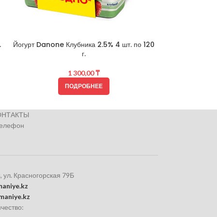
Йогурт Foodma
.
Йогурт Danone Клубника 2.5% 4 шт. по 120
г.
1 300,00
₸
ПОДРОБНЕЕ
ОНТАКТЫ
телефон
, ул. Красногорская 79Б
aniye.kz
maniye.kz
чество: