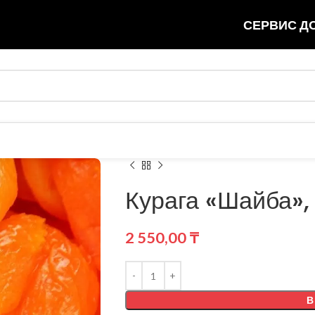
СЕРВИС ДО
Курага «Шайба»,
2 550,00
₸
В