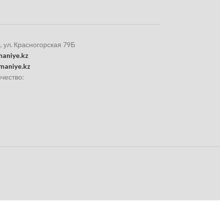
, ул. Красногорская 79Б
aniye.kz
maniye.kz
чество: