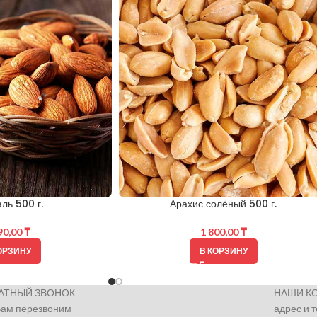
ль 500 г.
Арахис солёный 500 г.
90,00
₸
1 800,00
₸
ОРЗИНУ
В КОРЗИНУ
АТНЫЙ ЗВОНОК
НАШИ К
Вам перезвоним
адрес и 