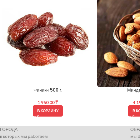
Финики 500 г.
Минда
1 950,00
₸
4 1
В КОРЗИНУ
В К
ГОРОДА
ОБР
в которых мы работаем
мы 