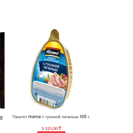
Тушонка ко
Паштет Hame с гусиной печенью 105 г.
ng
1 125,00
₸