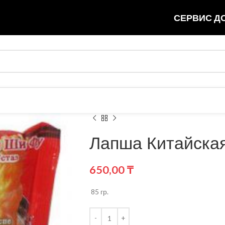
СЕРВИС ДО
Лапша Китайская
650,00
₸
85 гр.