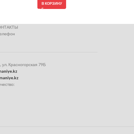
В КОРЗИНУ
ОНТАКТЫ
телефон
, ул. Красногорская 79Б
aniye.kz
maniye.kz
чество: