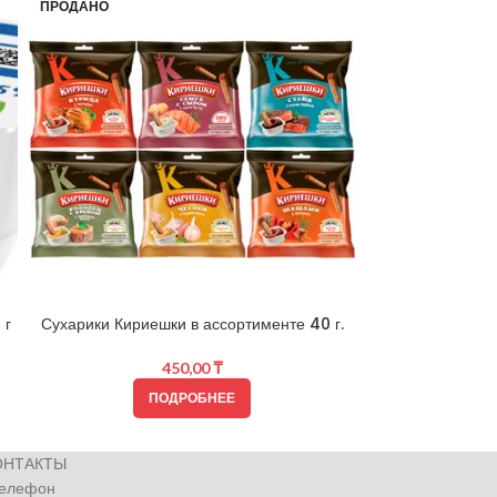
ПРОДАНО
ПРОДАНО
 г
Сухарики Кириешки в ассортименте 40 г.
Ма
450,00
₸
ПОДРОБНЕЕ
ОНТАКТЫ
телефон