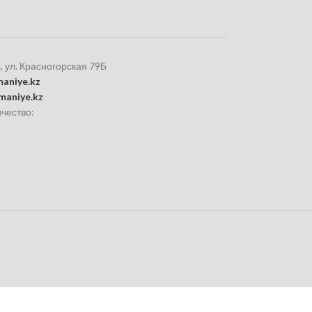
, ул. Красногорская 79Б
aniye.kz
maniye.kz
чество: