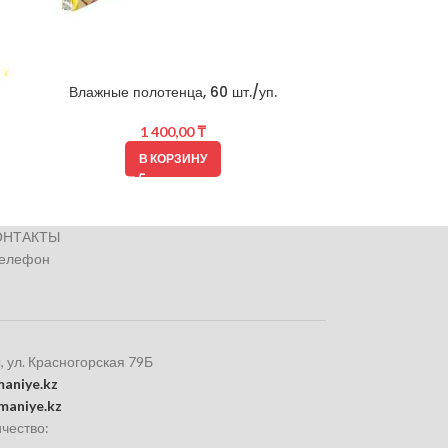
Влажные полотенца, 60 шт./уп.
Гель для душ
1 400,00
₸
В КОРЗИНУ
ОНТАКТЫ
телефон
, ул. Красногорская 79Б
aniye.kz
maniye.kz
чество: