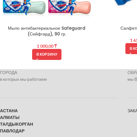
Мыло антибактериальное Safeguard
Салфет
(Сейфгард), 90 гр.
1 6
1 000,00
₸
В К
В КОРЗИНУ
ГОРОДА
ОБР
в которых мы работаем
мы 
АСТАНА
ЗАК
АЛМАТЫ
ТАЛДЫКОРГАН
ПАВЛОДАР