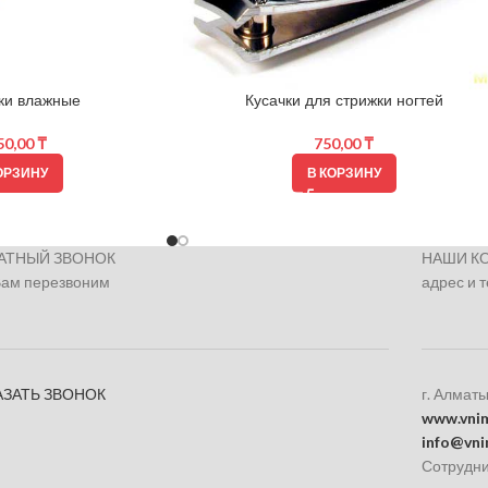
ки влажные
Кусачки для стрижки ногтей
50,00
₸
750,00
₸
ОРЗИНУ
В КОРЗИНУ
АТНЫЙ ЗВОНОК
НАШИ К
Вам перезвоним
адрес и 
АЗАТЬ ЗВОНОК
г. Алматы
www.vnim
info@vni
Сотрудни