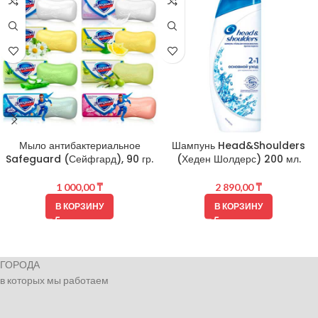
Мыло антибактериальное
Шампунь Head&Shoulders
Safeguard (Сейфгард), 90 гр.
(Хеден Шолдерс) 200 мл.
1 000,00
₸
2 890,00
₸
В КОРЗИНУ
В КОРЗИНУ
ГОРОДА
в которых мы работаем